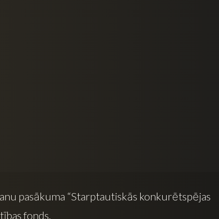
šanu pasākuma “Starptautiskās konkurētspējas
tības fonds.