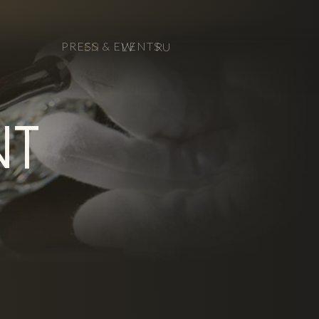
PRESS & EVENTS
EN
LV
RU
T