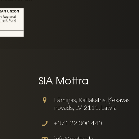
SIA Mottra
Lāmiņas, Katlakalns, Ķekavas
novads, LV-2111, Latvia
+371 22 000 440
info@mottra.lv