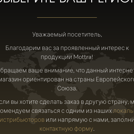
Уважаемый посетитель,
Благодарим вас за проявленный интерес к
продукции Mottra!
бращаем ваше внимание, что данный интерне
магазин ориентирован на страны Европейског
Союза.
сли вы хотите сделать заказ в другую страну, 
омендуем связаться с одним из наших
локаль
истрибьюторов
или напрямую с нами, заполн
Метк
контактную форму
.