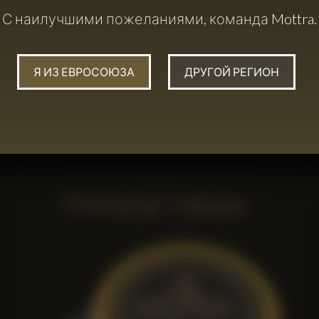
Кате
С наилучшими пожеланиями, команда Mottra.
АРТИ
Я ИЗ ЕВРОСОЮЗА
ДРУГОЙ РЕГИОН
Похожие товары