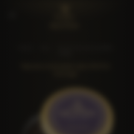
Главная
>
Икра
>
Черная осетровая икра Mottra
Vantage
Черная осетровая икра Mottra
Vantage