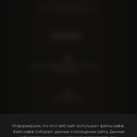
Политика конфиденциальности
Правила и условия пользования
SIA Mottra
Lāmiņas, Katlakalns, Ķekavas novads, LV-
2111, Latvia
+371 22 000 440
Информируем, что этот веб-сайт использует файлы cookie.
info@mottra.lv
Файл cookie собирает данные о посещении сайта. Данные