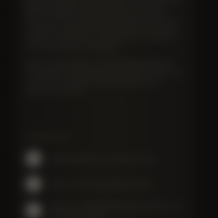
выделяется. Будучи преданным членом движения
Slow Food, Mottra успешно сочетает роскошь с
экологичностью. Высокий уровень качества ясно
очевиден в твердой, мелкозернистой текстуре и
свежем, тонком вкусе, в котором нет ни рыбного,
ни металлического привкуса.
Экологичный продукт с чистым вкусом икры без
консервантов. Вакуумная герметизация на месте в
стерильных условиях. Цвет варьируется от
черного до серого.
Особенности
Размер икринок от 1,5 мм до 2 мм
Цвет: от серого до темно-серого
Малосол с добавлением всего 3% соли на
последнем этапе