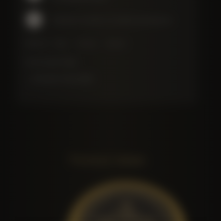
Свежий, легкий, со сливочным вкусом
Метки:
Икра
Осетра
Черная
Категория:
Икра
АРТИКУЛ:
VCO-100
Похожие товары