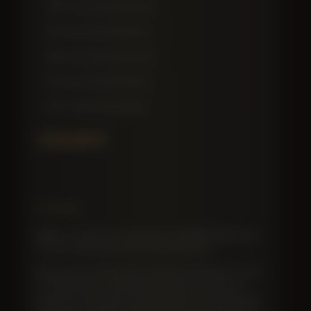
250г жестяная баночка
30г жестяная баночка
500г жестяная баночка
50г жестяная баночка
56г стеклянная банка
132,60
€
Описание
Mottra с гордостью предлагает Vantage Caviar, нашу
лучшую черную икру без консервантов.
Вакуумная упаковка для сохранения свежести, без
консервантов, с небольшим количеством соли.
Свежий, легкий вкус этой изысканной икры всегда