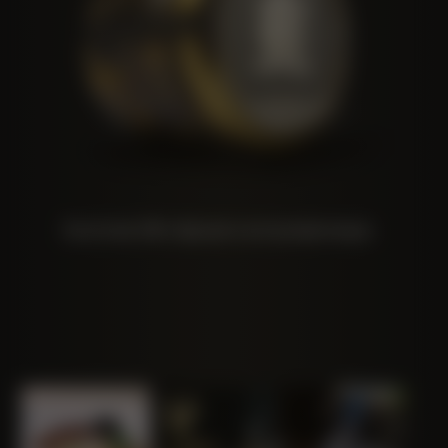
Золотая 24k чёрная осетровая икра