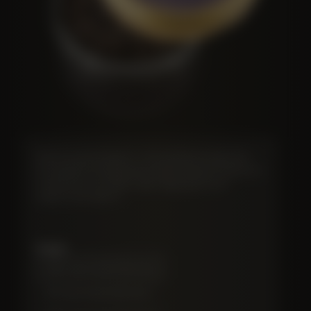
Экологичный продукт с чистым вкусом икры без
консервантов. Вакуумная герметизация на месте в
стерильных условиях. Цвет варьируется от
черного до серого.
Опции
100г жестяная баночка
10г жестяная баночка