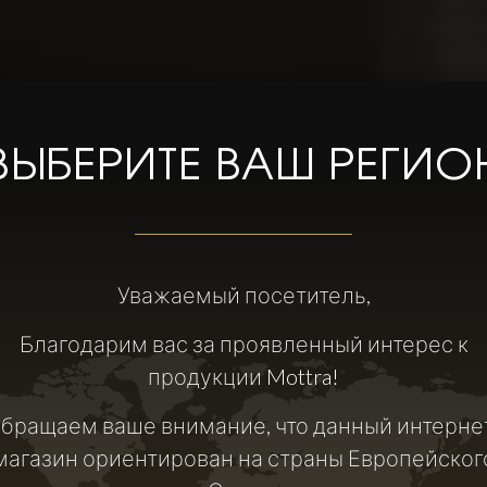
икру
прид
крас
ВЫБЕРИТЕ ВАШ РЕГИО
Осо
Уважаемый посетитель,
Благодарим вас за проявленный интерес к
продукции Mottra!
бращаем ваше внимание, что данный интерне
магазин ориентирован на страны Европейског