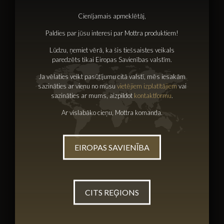
Cienījamais apmeklētāj,
Paldies par jūsu interesi par Mottra produktiem!
Lūdzu, ņemiet vērā, ka šis tiešsaistes veikals
paredzēts tikai Eiropas Savienības valstīm.
Ja vēlaties veikt pasūtījumu citā valstī, mēs iesakām
sazināties ar vienu no mūsu
vietējiem izplatītājiem
vai
sazināties ar mums, aizpildot
kontaktformu
.
Ar vislabāko cieņu, Mottra komanda.
EIROPAS SAVIENĪBA
CITS REĢIONS
Melnais stores kaviārs Mottra Heritage